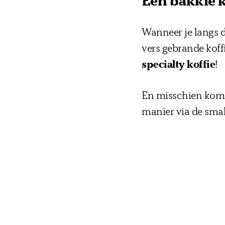
Een bakkie k
Wanneer je langs d
vers gebrande koff
specialty koffie
!
En misschien kom j
manier via de small